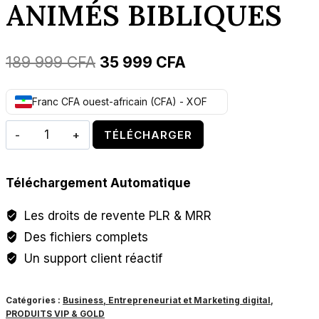
ANIMÉS BIBLIQUES
Le
Le
189 999
CFA
35 999
CFA
prix
prix
Franc CFA ouest-africain (CFA) - XOF
initial
actuel
quantité
était :
est :
TÉLÉCHARGER
de
189
35
PACK
999 CFA.
999 CFA.
Téléchargement Automatique
DE
DESSINS
Les droits de revente PLR & MRR
ANIMÉS
Des fichiers complets
BIBLIQUES
Un support client réactif
Catégories :
Business, Entrepreneuriat et Marketing digital
,
PRODUITS VIP & GOLD