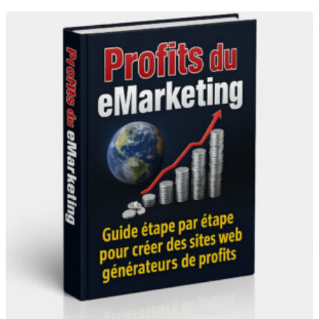
était :
est :
8
4
999 CFA.
999 CFA.