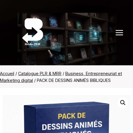
Aller
au
contenu
Accueil
/
Catalogue PLR & MRR
/
Business, Entrepreneuriat et
Marketing digital
/
PACK DE DESSINS ANIMÉS BIBLIQUES