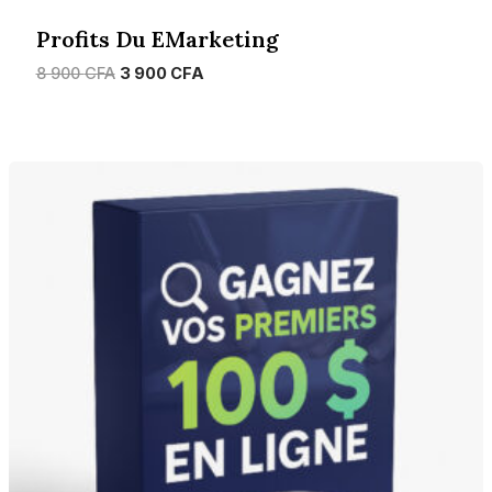
Profits Du EMarketing
Le
Le
8 900
CFA
3 900
CFA
prix
prix
initial
actuel
était :
est :
8
3
900 CFA.
900 CFA.