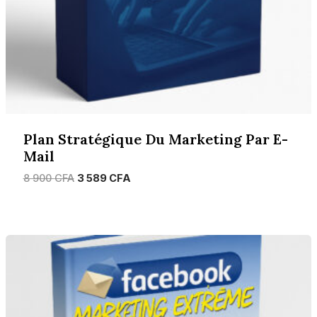
Plan Stratégique Du Marketing Par E-
Mail
Le
Le
8 900
CFA
3 589
CFA
prix
prix
initial
actuel
était :
est :
8
3
900 CFA.
589 CFA.