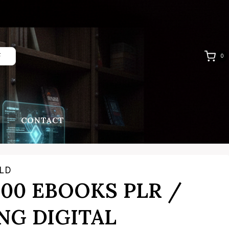
F
0
D
CONTACT
OLD
100 EBOOKS PLR /
NG DIGITAL