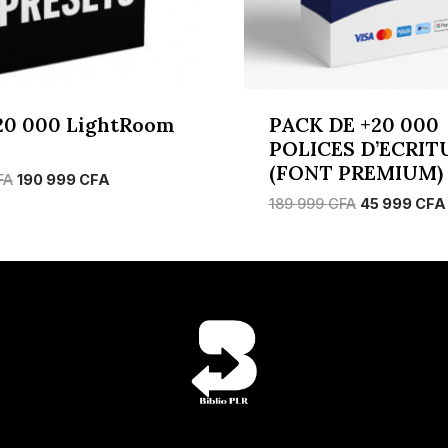
20 000 LightRoom
PACK DE +20 000
POLICES D’ECRIT
(FONT PREMIUM)
Le
Le
FA
190 999
CFA
prix
prix
Le
189 999
CFA
45 999
CFA
initial
actuel
prix
était :
est :
initial
280
190
était :
999 CFA.
999 CFA.
189
999 CFA.