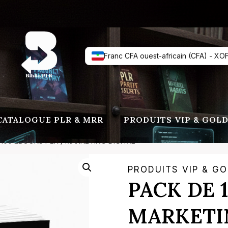
Franc CFA ouest-africain (CFA) - XO
CATALOGUE PLR & MRR
PRODUITS VIP & GOL
 100 EBOOKS PLR / MARKETING DIGITAL
PRODUITS VIP & G
PACK DE 
MARKETI