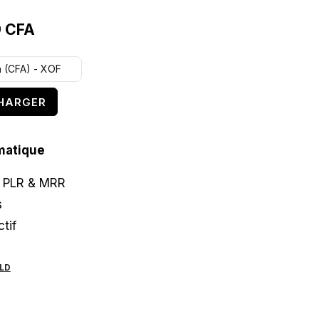
Le
9
CFA
prix
n (CFA) - XOF
actuel
est :
HARGER
49
A.
999 CFA.
matique
e PLR & MRR
s
tif
OLD