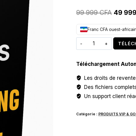
Le
99 999
CFA
49 99
prix
Franc CFA ouest-africai
initial
quantité
était :
TÉLÉC
de
99
PACK
999 CF
Téléchargement Auto
DE
100
Les droits de revent
EBOOKS
Des fichiers complet
PLR
Un support client réac
/
MARKETING
Catégorie :
PRODUITS VIP & G
DIGITAL