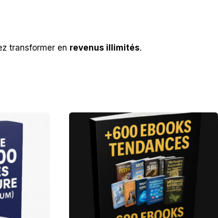
ez transformer en
revenus illimités
.