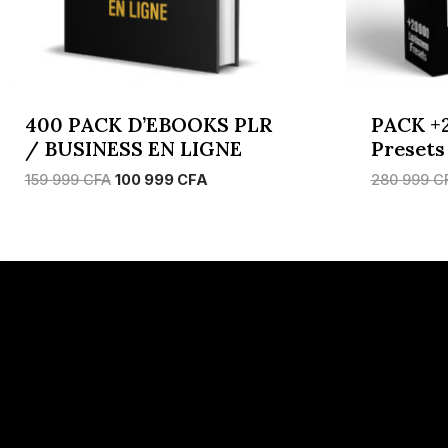
400 PACK D’EBOOKS PLR
PACK +
/ BUSINESS EN LIGNE
Presets
Le
Le
159 999
CFA
100 999
CFA
280 999
C
prix
prix
initial
actuel
était :
est :
159
100
999 CFA.
999 CFA.