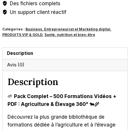
Des fichiers complets
Vidéos
Un support client réactif
+
PDF
Catégories :
Business, Entrepreneuriat et Marketing digital
,
:
PRODUITS VIP & GOLD
,
Santé, nutrition et bien-être
Agriculture
&
Description
Élevage
360°
Avis (0)
Description
🌱
Pack Complet – 500 Formations Vidéos +
PDF : Agriculture & Élevage 360°
🐄🌾
Découvrez la plus grande bibliothèque de
formations dédiée à l’agriculture et à l’élevage