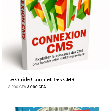
Le Guide Complet Des CMS
Le
Le
8 900
CFA
3 999
CFA
prix
prix
initial
actuel
était :
est :
8
3