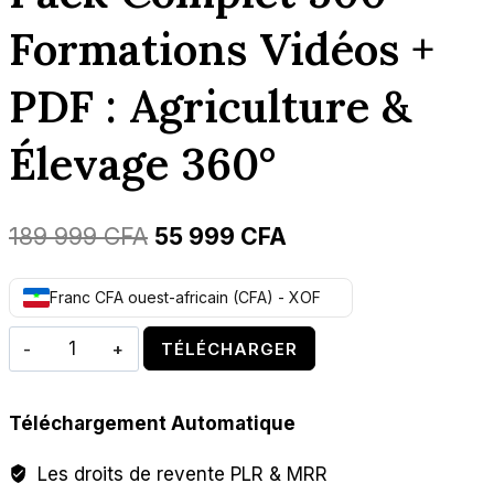
Formations Vidéos +
PDF : Agriculture &
Élevage 360°
Le
Le
189 999
CFA
55 999
CFA
prix
prix
Franc CFA ouest-africain (CFA) - XOF
initial
actuel
quantité
était :
est :
TÉLÉCHARGER
de
189
55
Pack
999 CFA.
999 CFA.
Téléchargement Automatique
complet
500
Les droits de revente PLR & MRR
Formations