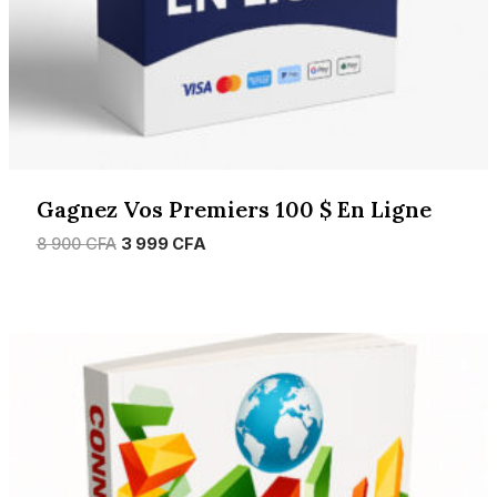
Gagnez Vos Premiers 100 $ En Ligne
Le
Le
8 900
CFA
3 999
CFA
prix
prix
initial
actuel
était :
est :
8
3
900 CFA.
999 CFA.