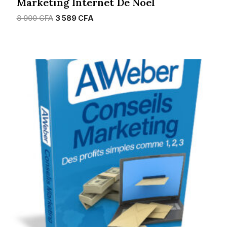
Marketing Internet De Noël
Le
Le
8 900
CFA
3 589
CFA
prix
prix
initial
actuel
était :
est :
8
3
900 CFA.
589 CFA.