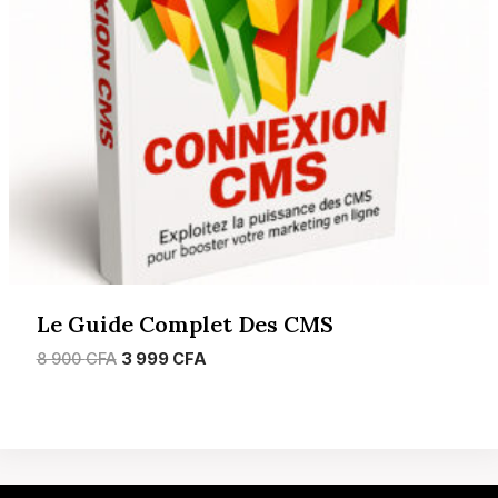
Le Guide Complet Des CMS
Le
Le
8 900
CFA
3 999
CFA
prix
prix
initial
actuel
était :
est :
8
3
900 CFA.
999 CFA.