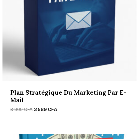
Plan Stratégique Du Marketing Par E-
Mail
Le
Le
8 900
CFA
3 589
CFA
prix
prix
initial
actuel
était :
est :
8
3