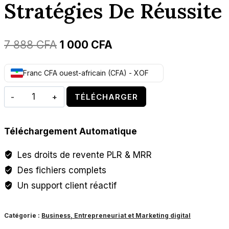
Stratégies De Réussite
Le
Le
7 888
CFA
1 000
CFA
prix
prix
Franc CFA ouest-africain (CFA) - XOF
initial
actuel
quantité
était :
est :
TÉLÉCHARGER
de
7
1
Media
888 CFA.
000 CFA.
Téléchargement Automatique
Buying
2.O
Les droits de revente PLR & MRR
Stratégies
Des fichiers complets
de
Un support client réactif
réussite
Catégorie :
Business, Entrepreneuriat et Marketing digital