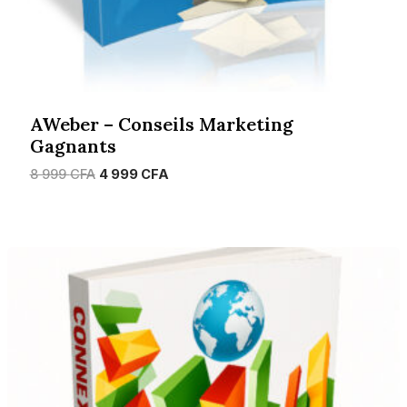
AWeber – Conseils Marketing
Gagnants
Le
Le
8 999
CFA
4 999
CFA
prix
prix
initial
actuel
était :
est :
8
4
999 CFA.
999 CFA.