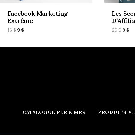
Facebook Marketing
Les Sec
Extrême
D’Affili
Le
Le
Le
Le
16
$
9
$
29
$
9
$
prix
prix
prix
pr
initial
actuel
initial
ac
était :
est :
était :
est
16 $.
9 $.
29 $.
9 $
CATALOGUE PLR & MRR
PRODUITS VI