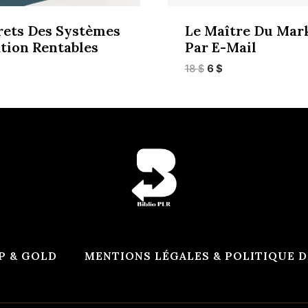
rets Des Systèmes
Le Maître Du Mar
ation Rentables
Par E-Mail
Le
Le
18
$
6
$
ix
prix
prix
tuel
initial
actuel
 :
était :
est :
.
18 $.
6 $.
P & GOLD
MENTIONS LÉGALES & POLITIQUE D