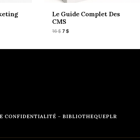
keting
Le Guide Complet Des
CMS
Le
Le
16
$
7
$
prix
prix
initial
actuel
était :
est :
16 $.
7 $.
E CONFIDENTIALITÉ – BIBLIOTHEQUEPLR