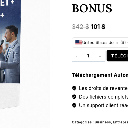
BONUS
Le
Le
342
$
101
$
prix
prix
United States dollar ($)
initial
actuel
quantité
était :
est :
TÉLÉC
de
342 $.
101 $.
FORMATION
Téléchargement Auto
EN
GESTION
Les droits de revent
DE
Des fichiers complet
PROJET
Un support client réac
+
ART
Catégories :
Business, Entrepre
ORATOIRE