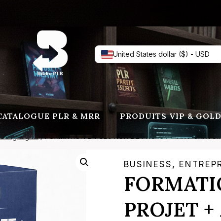
United States dollar ($) - USD
CATALOGUE PLR & MRR
PRODUITS VIP & GOL
ting digital
/
FORMATION EN GESTION DE PROJET + ART ORATOI
BUSINESS, ENTREP
FORMATI
PROJET +