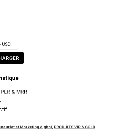
 - USD
HARGER
matique
e PLR & MRR
s
tif
neuriat et Marketing digital
,
PRODUITS VIP & GOLD