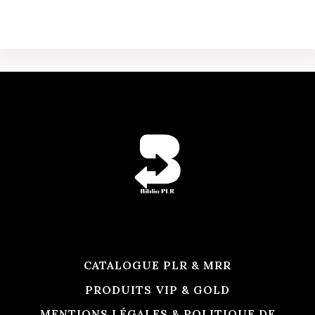
prix
prix
initial
actuel
était :
est :
8
4
999 CFA.
999 CFA.
CATALOGUE PLR & MRR
PRODUITS VIP & GOLD
MENTIONS LÉGALES & POLITIQUE DE