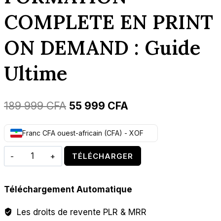
COMPLETE EN PRINT
ON DEMAND : Guide
Ultime
Le
Le
189 999
CFA
55 999
CFA
prix
prix
Franc CFA ouest-africain (CFA) - XOF
initial
actuel
quantité
était :
est :
TÉLÉCHARGER
de
189
55
FORMATION
999 CFA.
999 CFA.
Téléchargement Automatique
COMPLETE
EN
Les droits de revente PLR & MRR
PRINT