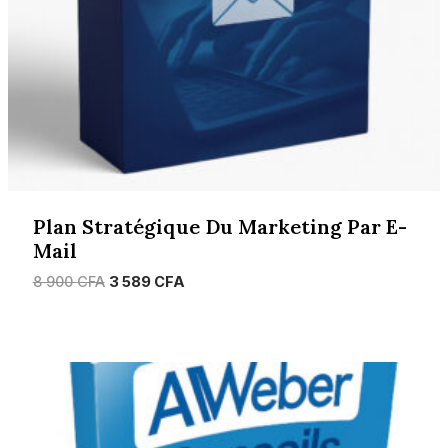
Plan Stratégique Du Marketing Par E-
Mail
Le
Le
8 900
CFA
3 589
CFA
prix
prix
initial
actuel
était :
est :
8
3
900 CFA.
589 CFA.