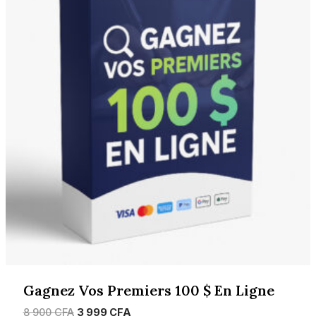
Gagnez Vos Premiers 100 $ En Ligne
Le
Le
8 900
CFA
3 999
CFA