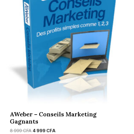
AWeber – Conseils Marketing
Gagnants
Le
Le
8 999
CFA
4 999
CFA