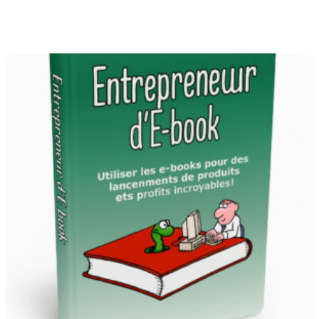
prix
prix
initial
actuel
était :
est :
8
3
900 CFA.
999 CFA.