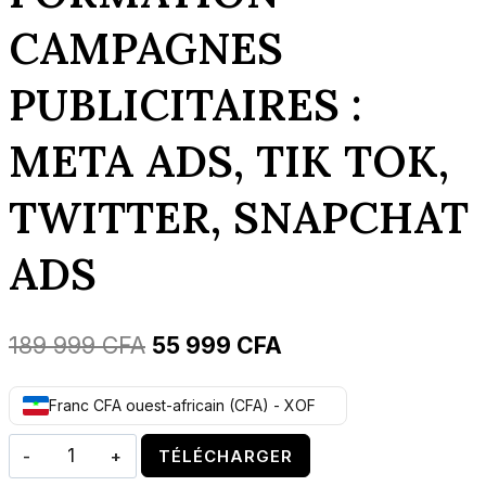
CAMPAGNES
PUBLICITAIRES :
META ADS, TIK TOK,
TWITTER, SNAPCHAT
ADS
Le
Le
189 999
CFA
55 999
CFA
prix
prix
Franc CFA ouest-africain (CFA) - XOF
initial
actuel
quantité
était :
est :
TÉLÉCHARGER
de