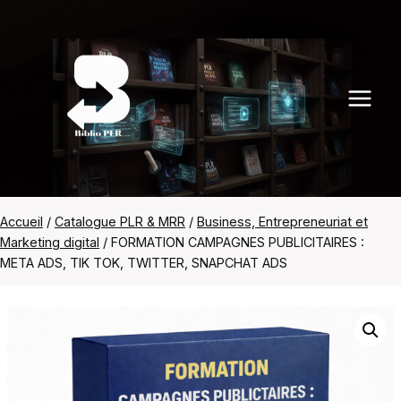
Aller
au
contenu
Accueil
/
Catalogue PLR & MRR
/
Business, Entrepreneuriat et
Marketing digital
/
FORMATION CAMPAGNES PUBLICITAIRES :
META ADS, TIK TOK, TWITTER, SNAPCHAT ADS