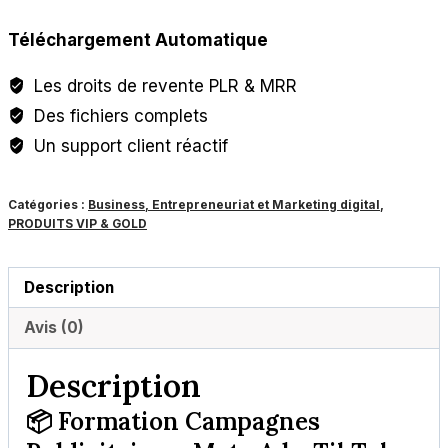
189
55
FORMATION
999 CFA.
999 CFA.
Téléchargement Automatique
CAMPAGNES
PUBLICITAIRES
Les droits de revente PLR & MRR
:
Des fichiers complets
META
Un support client réactif
ADS,
TIK
Catégories :
Business, Entrepreneuriat et Marketing digital
,
TOK,
PRODUITS VIP & GOLD
TWITTER,
SNAPCHAT
Description
ADS
Avis (0)
Description
📦 Formation Campagnes