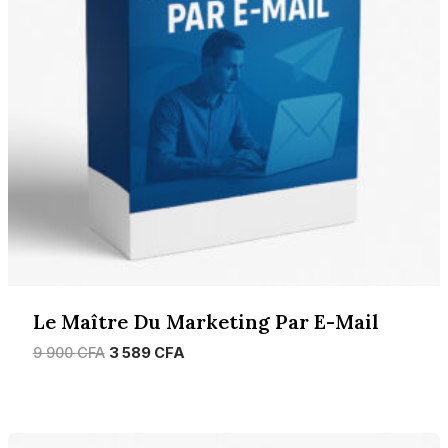
Le Maître Du Marketing Par E-Mail
Le
Le
9 900
CFA
3 589
CFA
prix
prix
initial
actuel
était :
est :
9
3