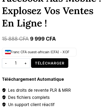
Explosez Vos Ventes
En Ligne !
Le
Le
15 888
CFA
9 999
CFA
prix
prix
Franc CFA ouest-africain (CFA) - XOF
initial
actuel
quantité
était :
est :
TÉLÉCHARGER
de
15
9
Facebook
888 CFA.
999 CFA.
Téléchargement Automatique
Ads
Mobile
Les droits de revente PLR & MRR
:
Des fichiers complets
Explosez
Un support client réactif
vos