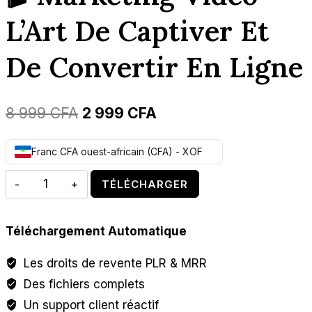
L’Art De Captiver Et
De Convertir En Ligne
Le
Le
8 999
CFA
2 999
CFA
prix
prix
Franc CFA ouest-africain (CFA) - XOF
initial
actuel
quantité
était :
est :
TÉLÉCHARGER
de
8
2
🎬
999 CFA.
999 CFA.
Téléchargement Automatique
Marketing
Vidéo
Les droits de revente PLR & MRR
–
Des fichiers complets
L’Art
Un support client réactif
de