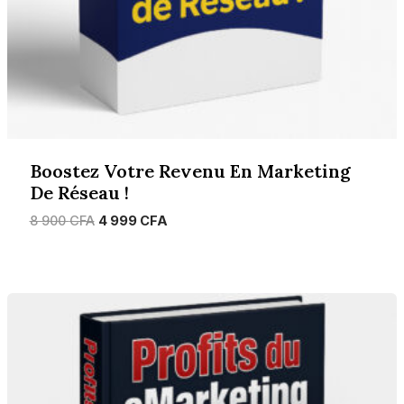
Boostez Votre Revenu En Marketing
De Réseau !
Le
Le
8 900
CFA
4 999
CFA
prix
prix
initial
actuel
était :
est :
8
4
900 CFA.
999 CFA.