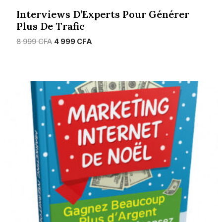
Interviews D’Experts Pour Générer
Plus De Trafic
Le
Le
8 999
CFA
4 999
CFA
prix
prix
initial
actuel
était :
est :
8
4
999 CFA.
999 CFA.